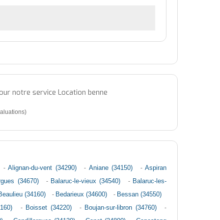
pour notre service Location benne
aluations)
-
Alignan-du-vent (34290)
-
Aniane (34150)
-
Aspiran
argues (34670)
-
Balaruc-le-vieux (34540)
-
Balaruc-les-
Beaulieu (34160)
-
Bedarieux (34600)
-
Bessan (34550)
4160)
-
Boisset (34220)
-
Boujan-sur-libron (34760)
-