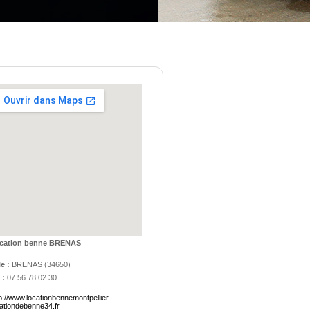
cation benne BRENAS
le :
BRENAS
(
34650
)
 :
07.56.78.02.30
p://www.locationbennemontpellier-
cationdebenne34.fr