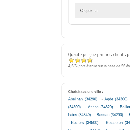
Cliquez ici
Qualité perçue par nos clients 
4,5
5
/
(note établie sur la base de
56
év
Choisissez une ville :
Abeilhan (34290)
-
Agde (34300)
(34800)
-
Assas (34820)
-
Baill
bains (34540)
-
Bassan (34290)
-
-
Beziers (34500)
-
Boisseron (3