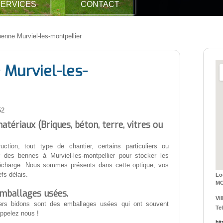
ERVICES
CONTACT
benne Murviel-les-montpellier
 Murviel-les-
52
tériaux (Briques, béton, terre, vitres ou
ction, tout type de chantier, certains particuliers ou
r des bennes à Murviel-les-montpellier pour stocker les
écharge. Nous sommes présents dans cette optique, vos
fs délais.
L
MO
emballages usées.
Vil
vers bidons sont des emballages usées qui ont souvent
Tel
appelez nous !
htt