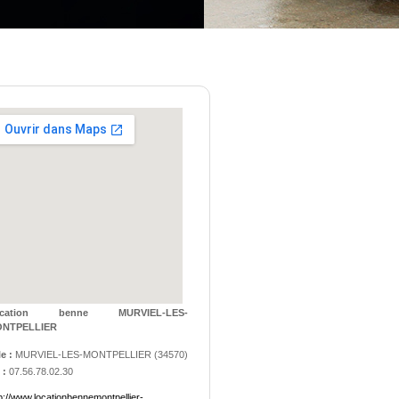
ocation benne MURVIEL-LES-
NTPELLIER
le :
MURVIEL-LES-MONTPELLIER
(
34570
)
 :
07.56.78.02.30
p://www.locationbennemontpellier-