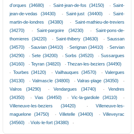
d'orques (34680)
Saint-jean-de-fos (34150)
Saint-
-
-
jean-de-vedas (34430)
Saint-just (34400)
Saint-
-
-
martin-de-londres (34380)
Saint-mathieu-de-treviers
-
(34270)
Saint-pargoire (34230)
Saint-pons-de-
-
-
thomieres (34220)
Saint-thibery (34630)
Saussan
-
-
(34570)
Sauvian (34410)
Serignan (34410)
Servian
-
-
-
(34290)
Sete (34200)
Sorbs (34520)
Sussargues
-
-
-
(34160)
Teyran (34820)
Thezan-les-beziers (34490)
-
-
Tourbes (34120)
Vailhauques (34570)
Valergues
-
-
-
(34130)
Valmascle (34800)
Valras-plage (34350)
-
-
-
Valros (34290)
Vendargues (34740)
Vendres
-
-
(34350)
Vias (34450)
Vic-la-gardiole (34110)
-
-
-
Villeneuve-les-beziers (34420)
Villeneuve-les-
-
maguelone (34750)
Villetelle (34400)
Villeveyrac
-
-
(34560)
Viols-le-fort (34380)
-
-