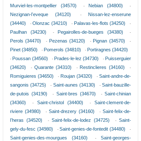
Murviel-les-montpellier (34570)
Nebian (34800)
-
-
Nezignan-l'eveque (34120)
Nissan-lez-enserune
-
(34440)
Olonzac (34210)
Palavas-les-flots (34250)
-
-
-
Paulhan (34230)
Pegairolles-de-bueges (34380)
-
-
Perols (34470)
Pezenas (34120)
Pignan (34570)
-
-
-
Pinet (34850)
Pomerols (34810)
Portiragnes (34420)
-
-
Poussan (34560)
Prades-le-lez (34730)
Puisserguier
-
-
-
(34620)
Quarante (34310)
Restinclieres (34160)
-
-
-
Romiguieres (34650)
Roujan (34320)
Saint-andre-de-
-
-
sangonis (34725)
Saint-aunes (34130)
Saint-bauzille-
-
-
de-putois (34190)
Saint-bres (34670)
Saint-chinian
-
-
(34360)
Saint-christol (34400)
Saint-clement-de-
-
-
riviere (34980)
Saint-drezery (34160)
Saint-felix-de-
-
-
l'heras (34520)
Saint-felix-de-lodez (34725)
Saint-
-
-
gely-du-fesc (34980)
Saint-genies-de-fontedit (34480)
-
-
Saint-genies-des-mourgues (34160)
Saint-georges-
-