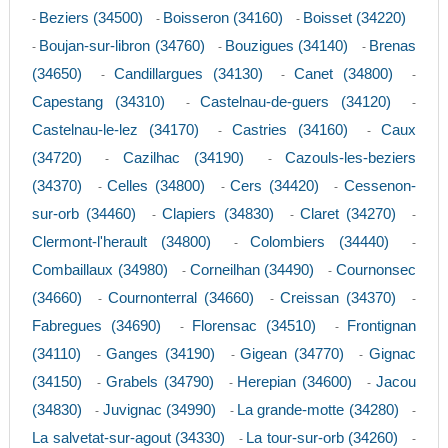
Beziers (34500)
Boisseron (34160)
Boisset (34220)
-
-
-
Boujan-sur-libron (34760)
Bouzigues (34140)
Brenas
-
-
-
(34650)
Candillargues (34130)
Canet (34800)
-
-
-
Capestang (34310)
Castelnau-de-guers (34120)
-
-
Castelnau-le-lez (34170)
Castries (34160)
Caux
-
-
(34720)
Cazilhac (34190)
Cazouls-les-beziers
-
-
(34370)
Celles (34800)
Cers (34420)
Cessenon-
-
-
-
sur-orb (34460)
Clapiers (34830)
Claret (34270)
-
-
-
Clermont-l'herault (34800)
Colombiers (34440)
-
-
Combaillaux (34980)
Corneilhan (34490)
Cournonsec
-
-
(34660)
Cournonterral (34660)
Creissan (34370)
-
-
-
Fabregues (34690)
Florensac (34510)
Frontignan
-
-
(34110)
Ganges (34190)
Gigean (34770)
Gignac
-
-
-
(34150)
Grabels (34790)
Herepian (34600)
Jacou
-
-
-
(34830)
Juvignac (34990)
La grande-motte (34280)
-
-
-
La salvetat-sur-agout (34330)
La tour-sur-orb (34260)
-
-