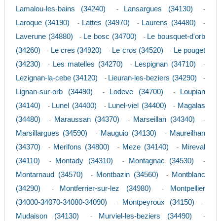
Lamalou-les-bains (34240)
Lansargues (34130)
-
-
Laroque (34190)
Lattes (34970)
Laurens (34480)
-
-
-
Laverune (34880)
Le bosc (34700)
Le bousquet-d'orb
-
-
(34260)
Le cres (34920)
Le cros (34520)
Le pouget
-
-
-
(34230)
Les matelles (34270)
Lespignan (34710)
-
-
-
Lezignan-la-cebe (34120)
Lieuran-les-beziers (34290)
-
-
Lignan-sur-orb (34490)
Lodeve (34700)
Loupian
-
-
(34140)
Lunel (34400)
Lunel-viel (34400)
Magalas
-
-
-
(34480)
Maraussan (34370)
Marseillan (34340)
-
-
-
Marsillargues (34590)
Mauguio (34130)
Maureilhan
-
-
(34370)
Merifons (34800)
Meze (34140)
Mireval
-
-
-
(34110)
Montady (34310)
Montagnac (34530)
-
-
-
Montarnaud (34570)
Montbazin (34560)
Montblanc
-
-
(34290)
Montferrier-sur-lez (34980)
Montpellier
-
-
(34000-34070-34080-34090)
Montpeyroux (34150)
-
-
Mudaison (34130)
Murviel-les-beziers (34490)
-
-