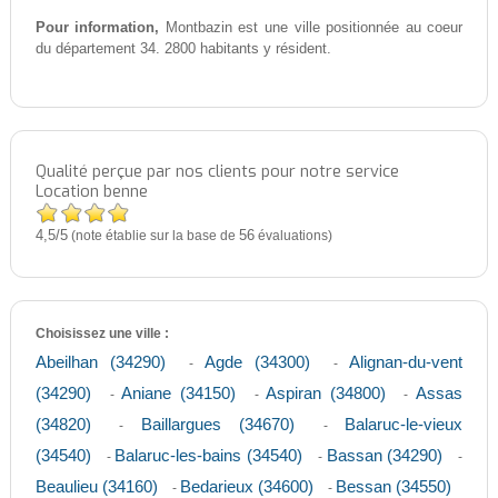
Pour information,
Montbazin est une ville positionnée au coeur
du département 34. 2800 habitants y résident.
Qualité perçue par nos clients pour notre service
Location benne
4,5
5
/
(note établie sur la base de
56
évaluations)
Choisissez une ville :
Abeilhan (34290)
Agde (34300)
Alignan-du-vent
-
-
(34290)
Aniane (34150)
Aspiran (34800)
Assas
-
-
-
(34820)
Baillargues (34670)
Balaruc-le-vieux
-
-
(34540)
Balaruc-les-bains (34540)
Bassan (34290)
-
-
-
Beaulieu (34160)
Bedarieux (34600)
Bessan (34550)
-
-