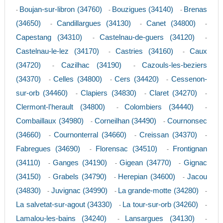
Boujan-sur-libron (34760)
Bouzigues (34140)
Brenas
-
-
-
(34650)
Candillargues (34130)
Canet (34800)
-
-
-
Capestang (34310)
Castelnau-de-guers (34120)
-
-
Castelnau-le-lez (34170)
Castries (34160)
Caux
-
-
(34720)
Cazilhac (34190)
Cazouls-les-beziers
-
-
(34370)
Celles (34800)
Cers (34420)
Cessenon-
-
-
-
sur-orb (34460)
Clapiers (34830)
Claret (34270)
-
-
-
Clermont-l'herault (34800)
Colombiers (34440)
-
-
Combaillaux (34980)
Corneilhan (34490)
Cournonsec
-
-
(34660)
Cournonterral (34660)
Creissan (34370)
-
-
-
Fabregues (34690)
Florensac (34510)
Frontignan
-
-
(34110)
Ganges (34190)
Gigean (34770)
Gignac
-
-
-
(34150)
Grabels (34790)
Herepian (34600)
Jacou
-
-
-
(34830)
Juvignac (34990)
La grande-motte (34280)
-
-
-
La salvetat-sur-agout (34330)
La tour-sur-orb (34260)
-
-
Lamalou-les-bains (34240)
Lansargues (34130)
-
-