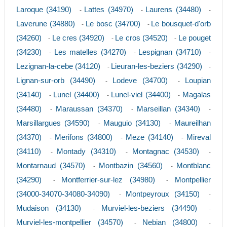
Laroque (34190)
Lattes (34970)
Laurens (34480)
-
-
-
Laverune (34880)
Le bosc (34700)
Le bousquet-d'orb
-
-
(34260)
Le cres (34920)
Le cros (34520)
Le pouget
-
-
-
(34230)
Les matelles (34270)
Lespignan (34710)
-
-
-
Lezignan-la-cebe (34120)
Lieuran-les-beziers (34290)
-
-
Lignan-sur-orb (34490)
Lodeve (34700)
Loupian
-
-
(34140)
Lunel (34400)
Lunel-viel (34400)
Magalas
-
-
-
(34480)
Maraussan (34370)
Marseillan (34340)
-
-
-
Marsillargues (34590)
Mauguio (34130)
Maureilhan
-
-
(34370)
Merifons (34800)
Meze (34140)
Mireval
-
-
-
(34110)
Montady (34310)
Montagnac (34530)
-
-
-
Montarnaud (34570)
Montbazin (34560)
Montblanc
-
-
(34290)
Montferrier-sur-lez (34980)
Montpellier
-
-
(34000-34070-34080-34090)
Montpeyroux (34150)
-
-
Mudaison (34130)
Murviel-les-beziers (34490)
-
-
Murviel-les-montpellier (34570)
Nebian (34800)
-
-