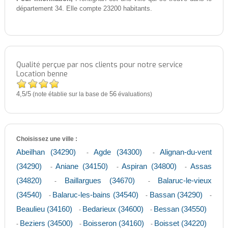
département 34. Elle compte 23200 habitants.
Qualité perçue par nos clients pour notre service
Location benne
4,5
5
/
(note établie sur la base de
56
évaluations)
Choisissez une ville :
Abeilhan (34290)
Agde (34300)
Alignan-du-vent
-
-
(34290)
Aniane (34150)
Aspiran (34800)
Assas
-
-
-
(34820)
Baillargues (34670)
Balaruc-le-vieux
-
-
(34540)
Balaruc-les-bains (34540)
Bassan (34290)
-
-
-
Beaulieu (34160)
Bedarieux (34600)
Bessan (34550)
-
-
Beziers (34500)
Boisseron (34160)
Boisset (34220)
-
-
-