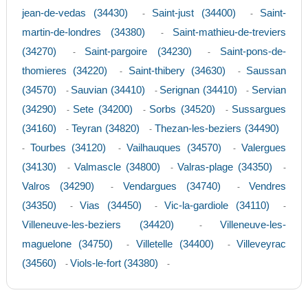
jean-de-vedas (34430)
Saint-just (34400)
Saint-
-
-
martin-de-londres (34380)
Saint-mathieu-de-treviers
-
(34270)
Saint-pargoire (34230)
Saint-pons-de-
-
-
thomieres (34220)
Saint-thibery (34630)
Saussan
-
-
(34570)
Sauvian (34410)
Serignan (34410)
Servian
-
-
-
(34290)
Sete (34200)
Sorbs (34520)
Sussargues
-
-
-
(34160)
Teyran (34820)
Thezan-les-beziers (34490)
-
-
Tourbes (34120)
Vailhauques (34570)
Valergues
-
-
-
(34130)
Valmascle (34800)
Valras-plage (34350)
-
-
-
Valros (34290)
Vendargues (34740)
Vendres
-
-
(34350)
Vias (34450)
Vic-la-gardiole (34110)
-
-
-
Villeneuve-les-beziers (34420)
Villeneuve-les-
-
maguelone (34750)
Villetelle (34400)
Villeveyrac
-
-
(34560)
Viols-le-fort (34380)
-
-