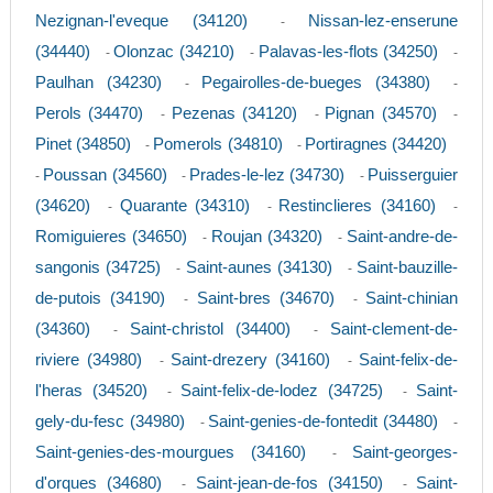
Nezignan-l'eveque (34120)
Nissan-lez-enserune
-
(34440)
Olonzac (34210)
Palavas-les-flots (34250)
-
-
-
Paulhan (34230)
Pegairolles-de-bueges (34380)
-
-
Perols (34470)
Pezenas (34120)
Pignan (34570)
-
-
-
Pinet (34850)
Pomerols (34810)
Portiragnes (34420)
-
-
Poussan (34560)
Prades-le-lez (34730)
Puisserguier
-
-
-
(34620)
Quarante (34310)
Restinclieres (34160)
-
-
-
Romiguieres (34650)
Roujan (34320)
Saint-andre-de-
-
-
sangonis (34725)
Saint-aunes (34130)
Saint-bauzille-
-
-
de-putois (34190)
Saint-bres (34670)
Saint-chinian
-
-
(34360)
Saint-christol (34400)
Saint-clement-de-
-
-
riviere (34980)
Saint-drezery (34160)
Saint-felix-de-
-
-
l'heras (34520)
Saint-felix-de-lodez (34725)
Saint-
-
-
gely-du-fesc (34980)
Saint-genies-de-fontedit (34480)
-
-
Saint-genies-des-mourgues (34160)
Saint-georges-
-
d'orques (34680)
Saint-jean-de-fos (34150)
Saint-
-
-