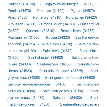
Paulhan (34230)
Pegairolles-de-bueges (34380)
-
-
Perols (34470)
Pezenas (34120)
Pignan (34570)
-
-
-
Pinet (34850)
Pomerols (34810)
Portiragnes (34420)
-
-
Poussan (34560)
Prades-le-lez (34730)
Puisserguier
-
-
-
(34620)
Quarante (34310)
Restinclieres (34160)
-
-
-
Romiguieres (34650)
Roujan (34320)
Saint-andre-de-
-
-
sangonis (34725)
Saint-aunes (34130)
Saint-bauzille-
-
-
de-putois (34190)
Saint-bres (34670)
Saint-chinian
-
-
(34360)
Saint-christol (34400)
Saint-clement-de-
-
-
riviere (34980)
Saint-drezery (34160)
Saint-felix-de-
-
-
l'heras (34520)
Saint-felix-de-lodez (34725)
Saint-
-
-
gely-du-fesc (34980)
Saint-genies-de-fontedit (34480)
-
-
Saint-genies-des-mourgues (34160)
Saint-georges-
-
d'orques (34680)
Saint-jean-de-fos (34150)
Saint-
-
-
jean-de-vedas (34430)
Saint-just (34400)
Saint-
-
-
martin-de-londres (34380)
Saint-mathieu-de-treviers
-