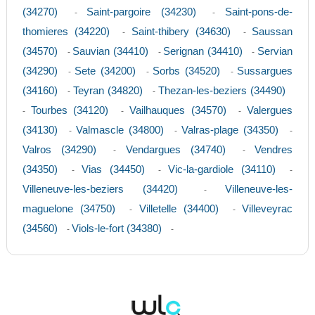
(34270)
Saint-pargoire (34230)
Saint-pons-de-
-
-
thomieres (34220)
Saint-thibery (34630)
Saussan
-
-
(34570)
Sauvian (34410)
Serignan (34410)
Servian
-
-
-
(34290)
Sete (34200)
Sorbs (34520)
Sussargues
-
-
-
(34160)
Teyran (34820)
Thezan-les-beziers (34490)
-
-
Tourbes (34120)
Vailhauques (34570)
Valergues
-
-
-
(34130)
Valmascle (34800)
Valras-plage (34350)
-
-
-
Valros (34290)
Vendargues (34740)
Vendres
-
-
(34350)
Vias (34450)
Vic-la-gardiole (34110)
-
-
-
Villeneuve-les-beziers (34420)
Villeneuve-les-
-
maguelone (34750)
Villetelle (34400)
Villeveyrac
-
-
(34560)
Viols-le-fort (34380)
-
-