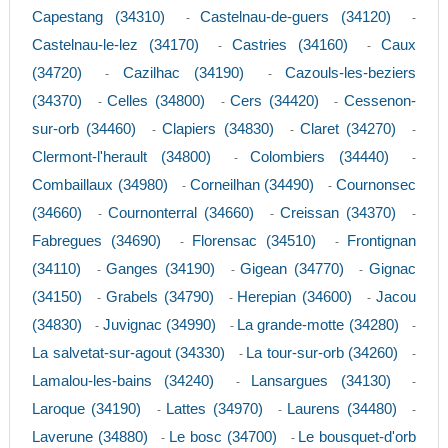
Capestang (34310)
Castelnau-de-guers (34120)
-
-
Castelnau-le-lez (34170)
Castries (34160)
Caux
-
-
(34720)
Cazilhac (34190)
Cazouls-les-beziers
-
-
(34370)
Celles (34800)
Cers (34420)
Cessenon-
-
-
-
sur-orb (34460)
Clapiers (34830)
Claret (34270)
-
-
-
Clermont-l'herault (34800)
Colombiers (34440)
-
-
Combaillaux (34980)
Corneilhan (34490)
Cournonsec
-
-
(34660)
Cournonterral (34660)
Creissan (34370)
-
-
-
Fabregues (34690)
Florensac (34510)
Frontignan
-
-
(34110)
Ganges (34190)
Gigean (34770)
Gignac
-
-
-
(34150)
Grabels (34790)
Herepian (34600)
Jacou
-
-
-
(34830)
Juvignac (34990)
La grande-motte (34280)
-
-
-
La salvetat-sur-agout (34330)
La tour-sur-orb (34260)
-
-
Lamalou-les-bains (34240)
Lansargues (34130)
-
-
Laroque (34190)
Lattes (34970)
Laurens (34480)
-
-
-
Laverune (34880)
Le bosc (34700)
Le bousquet-d'orb
-
-