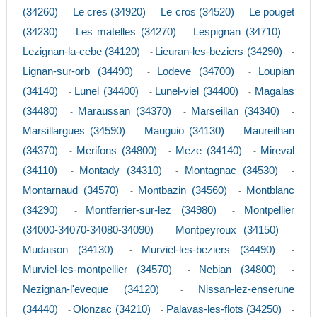
(34260)
Le cres (34920)
Le cros (34520)
Le pouget
-
-
-
(34230)
Les matelles (34270)
Lespignan (34710)
-
-
-
Lezignan-la-cebe (34120)
Lieuran-les-beziers (34290)
-
-
Lignan-sur-orb (34490)
Lodeve (34700)
Loupian
-
-
(34140)
Lunel (34400)
Lunel-viel (34400)
Magalas
-
-
-
(34480)
Maraussan (34370)
Marseillan (34340)
-
-
-
Marsillargues (34590)
Mauguio (34130)
Maureilhan
-
-
(34370)
Merifons (34800)
Meze (34140)
Mireval
-
-
-
(34110)
Montady (34310)
Montagnac (34530)
-
-
-
Montarnaud (34570)
Montbazin (34560)
Montblanc
-
-
(34290)
Montferrier-sur-lez (34980)
Montpellier
-
-
(34000-34070-34080-34090)
Montpeyroux (34150)
-
-
Mudaison (34130)
Murviel-les-beziers (34490)
-
-
Murviel-les-montpellier (34570)
Nebian (34800)
-
-
Nezignan-l'eveque (34120)
Nissan-lez-enserune
-
(34440)
Olonzac (34210)
Palavas-les-flots (34250)
-
-
-