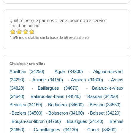
Qualité perçue par nos clients pour notre service
Location benne
4,5
5
/
(note établie sur la base de
56
évaluations)
Choisissez une ville :
Abeilhan (34290)
Agde (34300)
Alignan-du-vent
-
-
(34290)
Aniane (34150)
Aspiran (34800)
Assas
-
-
-
(34820)
Baillargues (34670)
Balaruc-le-vieux
-
-
(34540)
Balaruc-les-bains (34540)
Bassan (34290)
-
-
-
Beaulieu (34160)
Bedarieux (34600)
Bessan (34550)
-
-
Beziers (34500)
Boisseron (34160)
Boisset (34220)
-
-
-
Boujan-sur-libron (34760)
Bouzigues (34140)
Brenas
-
-
-
(34650)
Candillargues (34130)
Canet (34800)
-
-
-