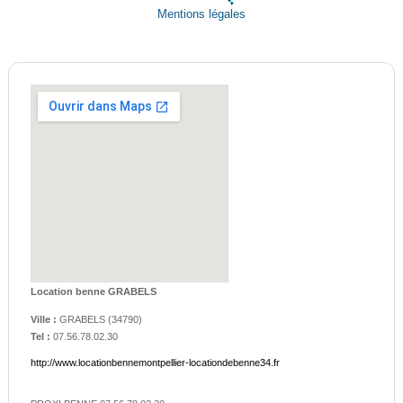
Mentions légales
Location benne GRABELS
Ville :
GRABELS
(
34790
)
Tel :
07.56.78.02.30
http://www.locationbennemontpellier-locationdebenne34.fr