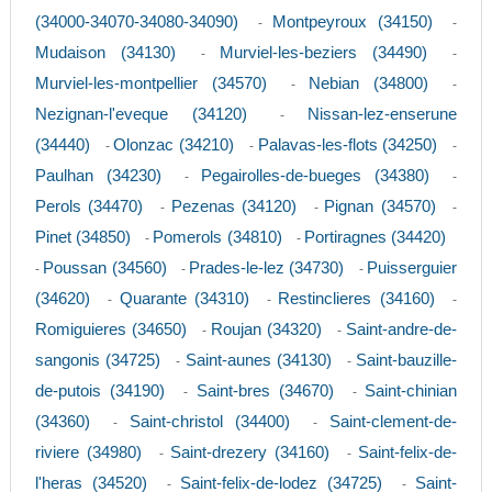
(34000-34070-34080-34090)
Montpeyroux (34150)
-
-
Mudaison (34130)
Murviel-les-beziers (34490)
-
-
Murviel-les-montpellier (34570)
Nebian (34800)
-
-
Nezignan-l'eveque (34120)
Nissan-lez-enserune
-
(34440)
Olonzac (34210)
Palavas-les-flots (34250)
-
-
-
Paulhan (34230)
Pegairolles-de-bueges (34380)
-
-
Perols (34470)
Pezenas (34120)
Pignan (34570)
-
-
-
Pinet (34850)
Pomerols (34810)
Portiragnes (34420)
-
-
Poussan (34560)
Prades-le-lez (34730)
Puisserguier
-
-
-
(34620)
Quarante (34310)
Restinclieres (34160)
-
-
-
Romiguieres (34650)
Roujan (34320)
Saint-andre-de-
-
-
sangonis (34725)
Saint-aunes (34130)
Saint-bauzille-
-
-
de-putois (34190)
Saint-bres (34670)
Saint-chinian
-
-
(34360)
Saint-christol (34400)
Saint-clement-de-
-
-
riviere (34980)
Saint-drezery (34160)
Saint-felix-de-
-
-
l'heras (34520)
Saint-felix-de-lodez (34725)
Saint-
-
-