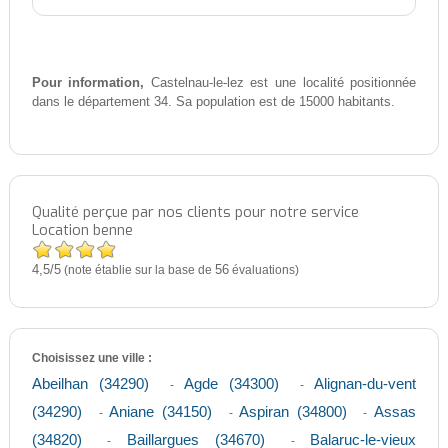
Pour information,
Castelnau-le-lez est une localité positionnée
dans le département 34. Sa population est de 15000 habitants.
Qualité perçue par nos clients pour notre service
Location benne
4,5
5
/
(note établie sur la base de
56
évaluations)
Choisissez une ville :
Abeilhan (34290)
Agde (34300)
Alignan-du-vent
-
-
(34290)
Aniane (34150)
Aspiran (34800)
Assas
-
-
-
(34820)
Baillargues (34670)
Balaruc-le-vieux
-
-