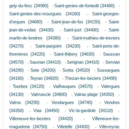
gely-du-fesc (34980)
Saint-genies-de-fontedit (34480)
-
-
Saint-genies-des-mourgues (34160)
Saint-georges-
-
d'orques (34680)
Saint-jean-de-fos (34150)
Saint-
-
-
jean-de-vedas (34430)
Saint-just (34400)
Saint-
-
-
martin-de-londres (34380)
Saint-mathieu-de-treviers
-
(34270)
Saint-pargoire (34230)
Saint-pons-de-
-
-
thomieres (34220)
Saint-thibery (34630)
Saussan
-
-
(34570)
Sauvian (34410)
Serignan (34410)
Servian
-
-
-
(34290)
Sete (34200)
Sorbs (34520)
Sussargues
-
-
-
(34160)
Teyran (34820)
Thezan-les-beziers (34490)
-
-
Tourbes (34120)
Vailhauques (34570)
Valergues
-
-
-
(34130)
Valmascle (34800)
Valras-plage (34350)
-
-
-
Valros (34290)
Vendargues (34740)
Vendres
-
-
(34350)
Vias (34450)
Vic-la-gardiole (34110)
-
-
-
Villeneuve-les-beziers (34420)
Villeneuve-les-
-
maguelone (34750)
Villetelle (34400)
Villeveyrac
-
-