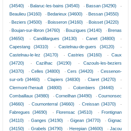
(34540)
Balaruc-les-bains (34540)
Bassan (34290)
-
-
-
Beaulieu (34160)
Bedarieux (34600)
Bessan (34550)
-
-
Beziers (34500)
Boisseron (34160)
Boisset (34220)
-
-
-
Boujan-sur-libron (34760)
Bouzigues (34140)
Brenas
-
-
-
(34650)
Candillargues (34130)
Canet (34800)
-
-
-
Capestang (34310)
Castelnau-de-guers (34120)
-
-
Castelnau-le-lez (34170)
Castries (34160)
Caux
-
-
(34720)
Cazilhac (34190)
Cazouls-les-beziers
-
-
(34370)
Celles (34800)
Cers (34420)
Cessenon-
-
-
-
sur-orb (34460)
Clapiers (34830)
Claret (34270)
-
-
-
Clermont-l'herault (34800)
Colombiers (34440)
-
-
Combaillaux (34980)
Corneilhan (34490)
Cournonsec
-
-
(34660)
Cournonterral (34660)
Creissan (34370)
-
-
-
Fabregues (34690)
Florensac (34510)
Frontignan
-
-
(34110)
Ganges (34190)
Gigean (34770)
Gignac
-
-
-
(34150)
Grabels (34790)
Herepian (34600)
Jacou
-
-
-