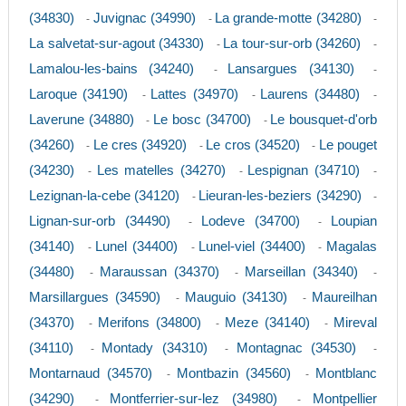
(34830)
Juvignac (34990)
La grande-motte (34280)
-
-
-
La salvetat-sur-agout (34330)
La tour-sur-orb (34260)
-
-
Lamalou-les-bains (34240)
Lansargues (34130)
-
-
Laroque (34190)
Lattes (34970)
Laurens (34480)
-
-
-
Laverune (34880)
Le bosc (34700)
Le bousquet-d'orb
-
-
(34260)
Le cres (34920)
Le cros (34520)
Le pouget
-
-
-
(34230)
Les matelles (34270)
Lespignan (34710)
-
-
-
Lezignan-la-cebe (34120)
Lieuran-les-beziers (34290)
-
-
Lignan-sur-orb (34490)
Lodeve (34700)
Loupian
-
-
(34140)
Lunel (34400)
Lunel-viel (34400)
Magalas
-
-
-
(34480)
Maraussan (34370)
Marseillan (34340)
-
-
-
Marsillargues (34590)
Mauguio (34130)
Maureilhan
-
-
(34370)
Merifons (34800)
Meze (34140)
Mireval
-
-
-
(34110)
Montady (34310)
Montagnac (34530)
-
-
-
Montarnaud (34570)
Montbazin (34560)
Montblanc
-
-
(34290)
Montferrier-sur-lez (34980)
Montpellier
-
-