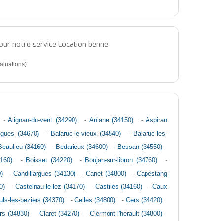
pour notre service Location benne
aluations)
-
Alignan-du-vent (34290)
-
Aniane (34150)
-
Aspiran
argues (34670)
-
Balaruc-le-vieux (34540)
-
Balaruc-les-
Beaulieu (34160)
-
Bedarieux (34600)
-
Bessan (34550)
4160)
-
Boisset (34220)
-
Boujan-sur-libron (34760)
-
)
-
Candillargues (34130)
-
Canet (34800)
-
Capestang
0)
-
Castelnau-le-lez (34170)
-
Castries (34160)
-
Caux
ls-les-beziers (34370)
-
Celles (34800)
-
Cers (34420)
rs (34830)
-
Claret (34270)
-
Clermont-l'herault (34800)