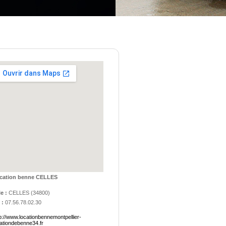
cation benne CELLES
le :
CELLES
(
34800
)
 :
07.56.78.02.30
p://www.locationbennemontpellier-
cationdebenne34.fr