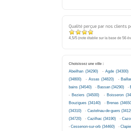
Qualité perçue par nos clients 
4,5
5
/
(note établie sur la base de
56
év
Choisissez une ville :
Abeilhan (34290)
-
Agde (34300)
(34800)
-
Assas (34820)
-
Baill
bains (34540)
-
Bassan (34290)
-
-
Beziers (34500)
-
Boisseron (3
Bouzigues (34140)
-
Brenas (34650
(34310)
-
Castelnau-de-guers (3412
(34720)
-
Cazilhac (34190)
-
Cazou
-
Cessenon-sur-orb (34460)
-
Clapie