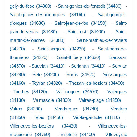
gely-du-fesc (34980)
Saint-genies-de-fontedit (34480)
-
-
Saint-genies-des-mourgues (34160)
Saint-georges-
-
d'orques (34680)
Saint-jean-de-fos (34150)
Saint-
-
-
jean-de-vedas (34430)
Saint-just (34400)
Saint-
-
-
martin-de-londres (34380)
Saint-mathieu-de-treviers
-
(34270)
Saint-pargoire (34230)
Saint-pons-de-
-
-
thomieres (34220)
Saint-thibery (34630)
Saussan
-
-
(34570)
Sauvian (34410)
Serignan (34410)
Servian
-
-
-
(34290)
Sete (34200)
Sorbs (34520)
Sussargues
-
-
-
(34160)
Teyran (34820)
Thezan-les-beziers (34490)
-
-
Tourbes (34120)
Vailhauques (34570)
Valergues
-
-
-
(34130)
Valmascle (34800)
Valras-plage (34350)
-
-
-
Valros (34290)
Vendargues (34740)
Vendres
-
-
(34350)
Vias (34450)
Vic-la-gardiole (34110)
-
-
-
Villeneuve-les-beziers (34420)
Villeneuve-les-
-
maguelone (34750)
Villetelle (34400)
Villeveyrac
-
-