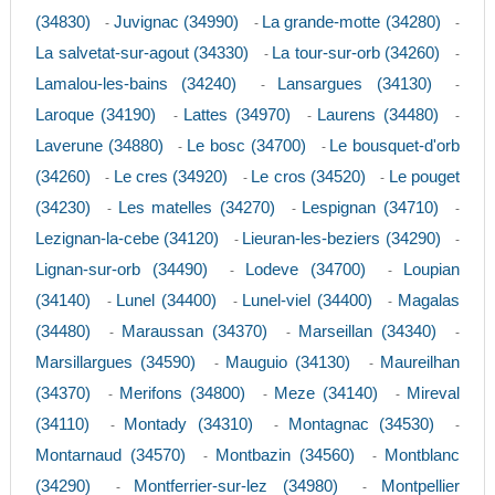
(34830)
Juvignac (34990)
La grande-motte (34280)
-
-
-
La salvetat-sur-agout (34330)
La tour-sur-orb (34260)
-
-
Lamalou-les-bains (34240)
Lansargues (34130)
-
-
Laroque (34190)
Lattes (34970)
Laurens (34480)
-
-
-
Laverune (34880)
Le bosc (34700)
Le bousquet-d'orb
-
-
(34260)
Le cres (34920)
Le cros (34520)
Le pouget
-
-
-
(34230)
Les matelles (34270)
Lespignan (34710)
-
-
-
Lezignan-la-cebe (34120)
Lieuran-les-beziers (34290)
-
-
Lignan-sur-orb (34490)
Lodeve (34700)
Loupian
-
-
(34140)
Lunel (34400)
Lunel-viel (34400)
Magalas
-
-
-
(34480)
Maraussan (34370)
Marseillan (34340)
-
-
-
Marsillargues (34590)
Mauguio (34130)
Maureilhan
-
-
(34370)
Merifons (34800)
Meze (34140)
Mireval
-
-
-
(34110)
Montady (34310)
Montagnac (34530)
-
-
-
Montarnaud (34570)
Montbazin (34560)
Montblanc
-
-
(34290)
Montferrier-sur-lez (34980)
Montpellier
-
-