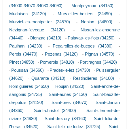
(34000-34070-34080-34090)
Montpeyroux (34150)
-
-
Mudaison (34130)
Murviel-les-beziers (34490)
-
-
Murviel-les-montpellier (34570)
Nebian (34800)
-
-
Nezignan-l'eveque (34120)
Nissan-lez-enserune
-
(34440)
Olonzac (34210)
Palavas-les-flots (34250)
-
-
-
Paulhan (34230)
Pegairolles-de-bueges (34380)
-
-
Perols (34470)
Pezenas (34120)
Pignan (34570)
-
-
-
Pinet (34850)
Pomerols (34810)
Portiragnes (34420)
-
-
Poussan (34560)
Prades-le-lez (34730)
Puisserguier
-
-
-
(34620)
Quarante (34310)
Restinclieres (34160)
-
-
-
Romiguieres (34650)
Roujan (34320)
Saint-andre-de-
-
-
sangonis (34725)
Saint-aunes (34130)
Saint-bauzille-
-
-
de-putois (34190)
Saint-bres (34670)
Saint-chinian
-
-
(34360)
Saint-christol (34400)
Saint-clement-de-
-
-
riviere (34980)
Saint-drezery (34160)
Saint-felix-de-
-
-
l'heras (34520)
Saint-felix-de-lodez (34725)
Saint-
-
-