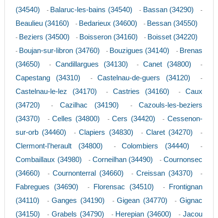
(34540)
Balaruc-les-bains (34540)
Bassan (34290)
-
-
-
Beaulieu (34160)
Bedarieux (34600)
Bessan (34550)
-
-
Beziers (34500)
Boisseron (34160)
Boisset (34220)
-
-
-
Boujan-sur-libron (34760)
Bouzigues (34140)
Brenas
-
-
-
(34650)
Candillargues (34130)
Canet (34800)
-
-
-
Capestang (34310)
Castelnau-de-guers (34120)
-
-
Castelnau-le-lez (34170)
Castries (34160)
Caux
-
-
(34720)
Cazilhac (34190)
Cazouls-les-beziers
-
-
(34370)
Celles (34800)
Cers (34420)
Cessenon-
-
-
-
sur-orb (34460)
Clapiers (34830)
Claret (34270)
-
-
-
Clermont-l'herault (34800)
Colombiers (34440)
-
-
Combaillaux (34980)
Corneilhan (34490)
Cournonsec
-
-
(34660)
Cournonterral (34660)
Creissan (34370)
-
-
-
Fabregues (34690)
Florensac (34510)
Frontignan
-
-
(34110)
Ganges (34190)
Gigean (34770)
Gignac
-
-
-
(34150)
Grabels (34790)
Herepian (34600)
Jacou
-
-
-