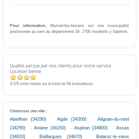
Pour information,
Murviel-les-beziers est une municipalité
positionnée au sein du département 34. 2700 résidents y habitent.
Qualité perçue par nos clients pour notre service
Location benne
4,5
5
/
(note établie sur la base de
56
évaluations)
Choisissez une ville :
Abeilhan (34290)
Agde (34300)
Alignan-du-vent
-
-
(34290)
Aniane (34150)
Aspiran (34800)
Assas
-
-
-
(34820)
Baillargues (34670)
Balaruc-le-vieux
-
-