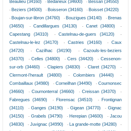
Beaulieu (34160)
Bedarieux (34600)
Bessan (34550)
-
-
Beziers (34500)
Boisseron (34160)
Boisset (34220)
-
-
-
Boujan-sur-libron (34760)
Bouzigues (34140)
Brenas
-
-
-
(34650)
Candillargues (34130)
Canet (34800)
-
-
-
Capestang (34310)
Castelnau-de-guers (34120)
-
-
Castelnau-le-lez (34170)
Castries (34160)
Caux
-
-
(34720)
Cazilhac (34190)
Cazouls-les-beziers
-
-
(34370)
Celles (34800)
Cers (34420)
Cessenon-
-
-
-
sur-orb (34460)
Clapiers (34830)
Claret (34270)
-
-
-
Clermont-l'herault (34800)
Colombiers (34440)
-
-
Combaillaux (34980)
Corneilhan (34490)
Cournonsec
-
-
(34660)
Cournonterral (34660)
Creissan (34370)
-
-
-
Fabregues (34690)
Florensac (34510)
Frontignan
-
-
(34110)
Ganges (34190)
Gigean (34770)
Gignac
-
-
-
(34150)
Grabels (34790)
Herepian (34600)
Jacou
-
-
-
(34830)
Juvignac (34990)
La grande-motte (34280)
-
-
-