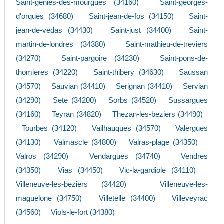
Saint-genies-des-mourgues (34160)
Saint-georges-
-
d'orques (34680)
Saint-jean-de-fos (34150)
Saint-
-
-
jean-de-vedas (34430)
Saint-just (34400)
Saint-
-
-
martin-de-londres (34380)
Saint-mathieu-de-treviers
-
(34270)
Saint-pargoire (34230)
Saint-pons-de-
-
-
thomieres (34220)
Saint-thibery (34630)
Saussan
-
-
(34570)
Sauvian (34410)
Serignan (34410)
Servian
-
-
-
(34290)
Sete (34200)
Sorbs (34520)
Sussargues
-
-
-
(34160)
Teyran (34820)
Thezan-les-beziers (34490)
-
-
Tourbes (34120)
Vailhauques (34570)
Valergues
-
-
-
(34130)
Valmascle (34800)
Valras-plage (34350)
-
-
-
Valros (34290)
Vendargues (34740)
Vendres
-
-
(34350)
Vias (34450)
Vic-la-gardiole (34110)
-
-
-
Villeneuve-les-beziers (34420)
Villeneuve-les-
-
maguelone (34750)
Villetelle (34400)
Villeveyrac
-
-
(34560)
Viols-le-fort (34380)
-
-