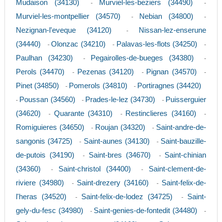
Mudaison (34130)
Murviel-les-beziers (34490)
-
-
Murviel-les-montpellier (34570)
Nebian (34800)
-
-
Nezignan-l'eveque (34120)
Nissan-lez-enserune
-
(34440)
Olonzac (34210)
Palavas-les-flots (34250)
-
-
-
Paulhan (34230)
Pegairolles-de-bueges (34380)
-
-
Perols (34470)
Pezenas (34120)
Pignan (34570)
-
-
-
Pinet (34850)
Pomerols (34810)
Portiragnes (34420)
-
-
Poussan (34560)
Prades-le-lez (34730)
Puisserguier
-
-
-
(34620)
Quarante (34310)
Restinclieres (34160)
-
-
-
Romiguieres (34650)
Roujan (34320)
Saint-andre-de-
-
-
sangonis (34725)
Saint-aunes (34130)
Saint-bauzille-
-
-
de-putois (34190)
Saint-bres (34670)
Saint-chinian
-
-
(34360)
Saint-christol (34400)
Saint-clement-de-
-
-
riviere (34980)
Saint-drezery (34160)
Saint-felix-de-
-
-
l'heras (34520)
Saint-felix-de-lodez (34725)
Saint-
-
-
gely-du-fesc (34980)
Saint-genies-de-fontedit (34480)
-
-