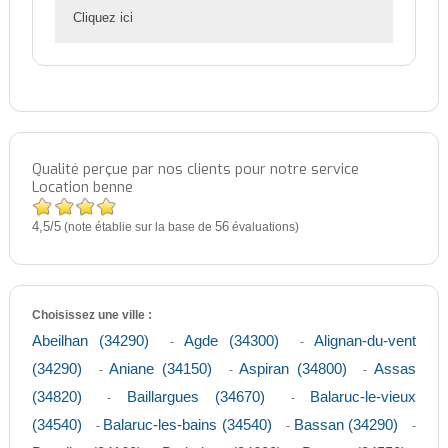
Cliquez ici
Qualité perçue par nos clients pour notre service
Location benne
4,5
5
/
(note établie sur la base de
56
évaluations)
Choisissez une ville :
Abeilhan (34290)
Agde (34300)
Alignan-du-vent
-
-
(34290)
Aniane (34150)
Aspiran (34800)
Assas
-
-
-
(34820)
Baillargues (34670)
Balaruc-le-vieux
-
-
(34540)
Balaruc-les-bains (34540)
Bassan (34290)
-
-
-