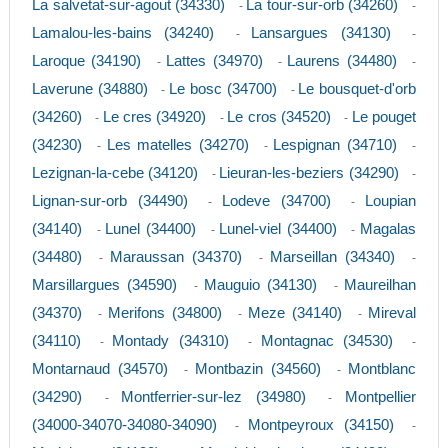
La salvetat-sur-agout (34330)
La tour-sur-orb (34260)
-
-
Lamalou-les-bains (34240)
Lansargues (34130)
-
-
Laroque (34190)
Lattes (34970)
Laurens (34480)
-
-
-
Laverune (34880)
Le bosc (34700)
Le bousquet-d'orb
-
-
(34260)
Le cres (34920)
Le cros (34520)
Le pouget
-
-
-
(34230)
Les matelles (34270)
Lespignan (34710)
-
-
-
Lezignan-la-cebe (34120)
Lieuran-les-beziers (34290)
-
-
Lignan-sur-orb (34490)
Lodeve (34700)
Loupian
-
-
(34140)
Lunel (34400)
Lunel-viel (34400)
Magalas
-
-
-
(34480)
Maraussan (34370)
Marseillan (34340)
-
-
-
Marsillargues (34590)
Mauguio (34130)
Maureilhan
-
-
(34370)
Merifons (34800)
Meze (34140)
Mireval
-
-
-
(34110)
Montady (34310)
Montagnac (34530)
-
-
-
Montarnaud (34570)
Montbazin (34560)
Montblanc
-
-
(34290)
Montferrier-sur-lez (34980)
Montpellier
-
-
(34000-34070-34080-34090)
Montpeyroux (34150)
-
-