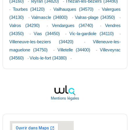
(34160)
Teyran (34820)
Thezan-les-beziers (34490)
-
-
Tourbes (34120)
Vailhauques (34570)
Valergues
-
-
-
(34130)
Valmascle (34800)
Valras-plage (34350)
-
-
-
Valros (34290)
Vendargues (34740)
Vendres
-
-
(34350)
Vias (34450)
Vic-la-gardiole (34110)
-
-
-
Villeneuve-les-beziers (34420)
Villeneuve-les-
-
maguelone (34750)
Villetelle (34400)
Villeveyrac
-
-
(34560)
Viols-le-fort (34380)
-
-
Mentions légales