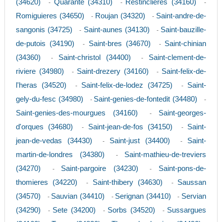
(34620)
Quarante (34310)
Restinclieres (34160)
-
-
-
Romiguieres (34650)
Roujan (34320)
Saint-andre-de-
-
-
sangonis (34725)
Saint-aunes (34130)
Saint-bauzille-
-
-
de-putois (34190)
Saint-bres (34670)
Saint-chinian
-
-
(34360)
Saint-christol (34400)
Saint-clement-de-
-
-
riviere (34980)
Saint-drezery (34160)
Saint-felix-de-
-
-
l'heras (34520)
Saint-felix-de-lodez (34725)
Saint-
-
-
gely-du-fesc (34980)
Saint-genies-de-fontedit (34480)
-
-
Saint-genies-des-mourgues (34160)
Saint-georges-
-
d'orques (34680)
Saint-jean-de-fos (34150)
Saint-
-
-
jean-de-vedas (34430)
Saint-just (34400)
Saint-
-
-
martin-de-londres (34380)
Saint-mathieu-de-treviers
-
(34270)
Saint-pargoire (34230)
Saint-pons-de-
-
-
thomieres (34220)
Saint-thibery (34630)
Saussan
-
-
(34570)
Sauvian (34410)
Serignan (34410)
Servian
-
-
-
(34290)
Sete (34200)
Sorbs (34520)
Sussargues
-
-
-