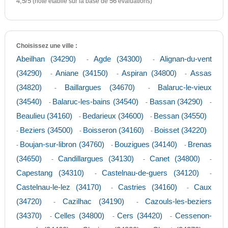
4,5
5
/
(note établie sur la base de
56
évaluations)
Choisissez une ville :
Abeilhan (34290)
Agde (34300)
Alignan-du-vent
-
-
(34290)
Aniane (34150)
Aspiran (34800)
Assas
-
-
-
(34820)
Baillargues (34670)
Balaruc-le-vieux
-
-
(34540)
Balaruc-les-bains (34540)
Bassan (34290)
-
-
-
Beaulieu (34160)
Bedarieux (34600)
Bessan (34550)
-
-
Beziers (34500)
Boisseron (34160)
Boisset (34220)
-
-
-
Boujan-sur-libron (34760)
Bouzigues (34140)
Brenas
-
-
-
(34650)
Candillargues (34130)
Canet (34800)
-
-
-
Capestang (34310)
Castelnau-de-guers (34120)
-
-
Castelnau-le-lez (34170)
Castries (34160)
Caux
-
-
(34720)
Cazilhac (34190)
Cazouls-les-beziers
-
-
(34370)
Celles (34800)
Cers (34420)
Cessenon-
-
-
-