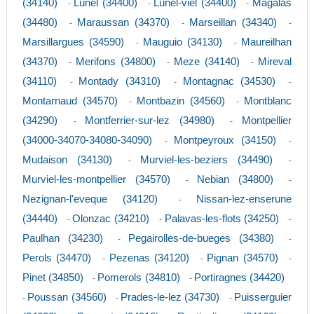
(34140)
Lunel (34400)
Lunel-viel (34400)
Magalas
-
-
-
(34480)
Maraussan (34370)
Marseillan (34340)
-
-
-
Marsillargues (34590)
Mauguio (34130)
Maureilhan
-
-
(34370)
Merifons (34800)
Meze (34140)
Mireval
-
-
-
(34110)
Montady (34310)
Montagnac (34530)
-
-
-
Montarnaud (34570)
Montbazin (34560)
Montblanc
-
-
(34290)
Montferrier-sur-lez (34980)
Montpellier
-
-
(34000-34070-34080-34090)
Montpeyroux (34150)
-
-
Mudaison (34130)
Murviel-les-beziers (34490)
-
-
Murviel-les-montpellier (34570)
Nebian (34800)
-
-
Nezignan-l'eveque (34120)
Nissan-lez-enserune
-
(34440)
Olonzac (34210)
Palavas-les-flots (34250)
-
-
-
Paulhan (34230)
Pegairolles-de-bueges (34380)
-
-
Perols (34470)
Pezenas (34120)
Pignan (34570)
-
-
-
Pinet (34850)
Pomerols (34810)
Portiragnes (34420)
-
-
Poussan (34560)
Prades-le-lez (34730)
Puisserguier
-
-
-