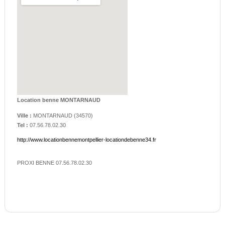
Location benne MONTARNAUD
Ville :
MONTARNAUD
(
34570
)
Tel :
07.56.78.02.30
http://www.locationbennemontpellier-locationdebenne34.fr
PROXI BENNE 07.56.78.02.30