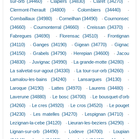
sur-orb (34460)
Clapiers (34830)
Claret (34270)
-
-
-
Clermont-l'herault (34800)
Colombiers (34440)
-
-
Combaillaux (34980)
Corneilhan (34490)
Cournonsec
-
-
(34660)
Cournonterral (34660)
Creissan (34370)
-
-
-
Fabregues (34690)
Florensac (34510)
Frontignan
-
-
(34110)
Ganges (34190)
Gigean (34770)
Gignac
-
-
-
(34150)
Grabels (34790)
Herepian (34600)
Jacou
-
-
-
(34830)
Juvignac (34990)
La grande-motte (34280)
-
-
-
La salvetat-sur-agout (34330)
La tour-sur-orb (34260)
-
-
Lamalou-les-bains (34240)
Lansargues (34130)
-
-
Laroque (34190)
Lattes (34970)
Laurens (34480)
-
-
-
Laverune (34880)
Le bosc (34700)
Le bousquet-d'orb
-
-
(34260)
Le cres (34920)
Le cros (34520)
Le pouget
-
-
-
(34230)
Les matelles (34270)
Lespignan (34710)
-
-
-
Lezignan-la-cebe (34120)
Lieuran-les-beziers (34290)
-
-
Lignan-sur-orb (34490)
Lodeve (34700)
Loupian
-
-