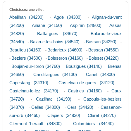
Choisissez une ville :
Abeilhan (34290)
Agde (34300)
Alignan-du-vent
-
-
(34290)
Aniane (34150)
Aspiran (34800)
Assas
-
-
-
(34820)
Baillargues (34670)
Balaruc-le-vieux
-
-
(34540)
Balaruc-les-bains (34540)
Bassan (34290)
-
-
-
Beaulieu (34160)
Bedarieux (34600)
Bessan (34550)
-
-
Beziers (34500)
Boisseron (34160)
Boisset (34220)
-
-
-
Boujan-sur-libron (34760)
Bouzigues (34140)
Brenas
-
-
-
(34650)
Candillargues (34130)
Canet (34800)
-
-
-
Capestang (34310)
Castelnau-de-guers (34120)
-
-
Castelnau-le-lez (34170)
Castries (34160)
Caux
-
-
(34720)
Cazilhac (34190)
Cazouls-les-beziers
-
-
(34370)
Celles (34800)
Cers (34420)
Cessenon-
-
-
-
sur-orb (34460)
Clapiers (34830)
Claret (34270)
-
-
-
Clermont-l'herault (34800)
Colombiers (34440)
-
-