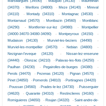
Marsillargues (34590)
Mauguio (34130)
Maureilhan
-
-
(34370)
Merifons (34800)
Meze (34140)
Mireval
-
-
-
(34110)
Montady (34310)
Montagnac (34530)
-
-
-
Montarnaud (34570)
Montbazin (34560)
Montblanc
-
-
(34290)
Montferrier-sur-lez (34980)
Montpellier
-
-
(34000-34070-34080-34090)
Montpeyroux (34150)
-
-
Mudaison (34130)
Murviel-les-beziers (34490)
-
-
Murviel-les-montpellier (34570)
Nebian (34800)
-
-
Nezignan-l'eveque (34120)
Nissan-lez-enserune
-
(34440)
Olonzac (34210)
Palavas-les-flots (34250)
-
-
-
Paulhan (34230)
Pegairolles-de-bueges (34380)
-
-
Perols (34470)
Pezenas (34120)
Pignan (34570)
-
-
-
Pinet (34850)
Pomerols (34810)
Portiragnes (34420)
-
-
Poussan (34560)
Prades-le-lez (34730)
Puisserguier
-
-
-
(34620)
Quarante (34310)
Restinclieres (34160)
-
-
-
Romiguieres (34650)
Roujan (34320)
Saint-andre-de-
-
-