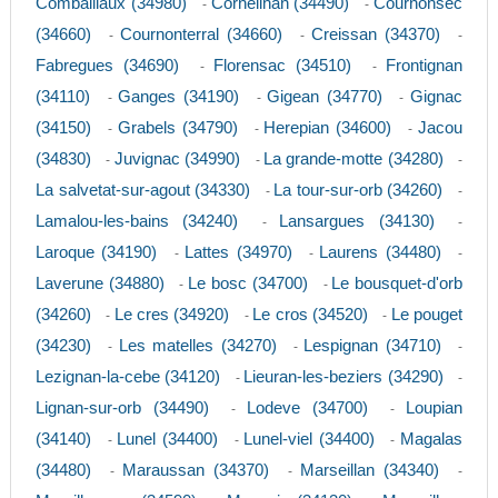
Combaillaux (34980)
Corneilhan (34490)
Cournonsec
-
-
(34660)
Cournonterral (34660)
Creissan (34370)
-
-
-
Fabregues (34690)
Florensac (34510)
Frontignan
-
-
(34110)
Ganges (34190)
Gigean (34770)
Gignac
-
-
-
(34150)
Grabels (34790)
Herepian (34600)
Jacou
-
-
-
(34830)
Juvignac (34990)
La grande-motte (34280)
-
-
-
La salvetat-sur-agout (34330)
La tour-sur-orb (34260)
-
-
Lamalou-les-bains (34240)
Lansargues (34130)
-
-
Laroque (34190)
Lattes (34970)
Laurens (34480)
-
-
-
Laverune (34880)
Le bosc (34700)
Le bousquet-d'orb
-
-
(34260)
Le cres (34920)
Le cros (34520)
Le pouget
-
-
-
(34230)
Les matelles (34270)
Lespignan (34710)
-
-
-
Lezignan-la-cebe (34120)
Lieuran-les-beziers (34290)
-
-
Lignan-sur-orb (34490)
Lodeve (34700)
Loupian
-
-
(34140)
Lunel (34400)
Lunel-viel (34400)
Magalas
-
-
-
(34480)
Maraussan (34370)
Marseillan (34340)
-
-
-