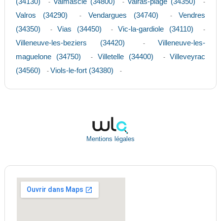
(34130)
Valmascle (34800)
Valras-plage (34350)
-
-
-
Valros (34290)
Vendargues (34740)
Vendres
-
-
(34350)
Vias (34450)
Vic-la-gardiole (34110)
-
-
-
Villeneuve-les-beziers (34420)
Villeneuve-les-
-
maguelone (34750)
Villetelle (34400)
Villeveyrac
-
-
(34560)
Viols-le-fort (34380)
-
-
Mentions légales