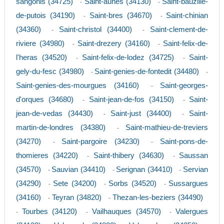
sangonis (34725)
Saint-aunes (34130)
Saint-bauzille-
-
-
de-putois (34190)
Saint-bres (34670)
Saint-chinian
-
-
(34360)
Saint-christol (34400)
Saint-clement-de-
-
-
riviere (34980)
Saint-drezery (34160)
Saint-felix-de-
-
-
l'heras (34520)
Saint-felix-de-lodez (34725)
Saint-
-
-
gely-du-fesc (34980)
Saint-genies-de-fontedit (34480)
-
-
Saint-genies-des-mourgues (34160)
Saint-georges-
-
d'orques (34680)
Saint-jean-de-fos (34150)
Saint-
-
-
jean-de-vedas (34430)
Saint-just (34400)
Saint-
-
-
martin-de-londres (34380)
Saint-mathieu-de-treviers
-
(34270)
Saint-pargoire (34230)
Saint-pons-de-
-
-
thomieres (34220)
Saint-thibery (34630)
Saussan
-
-
(34570)
Sauvian (34410)
Serignan (34410)
Servian
-
-
-
(34290)
Sete (34200)
Sorbs (34520)
Sussargues
-
-
-
(34160)
Teyran (34820)
Thezan-les-beziers (34490)
-
-
Tourbes (34120)
Vailhauques (34570)
Valergues
-
-
-